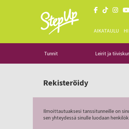
AIKATAULU
H
Tunnit
Leirit ja tiivisku
Rekisteröidy
Ilmoittautuaksesi tanssitunneille on si
sen yhteydessä sinulle luodaan henkilöko