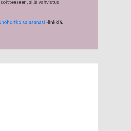
soitteeseen, sillä vahvistus
Unohditko salasanasi
-linkkiä.