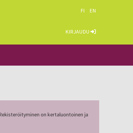
FI
EN
KIRJAUDU
 Rekisteröityminen on kertaluontoinen ja