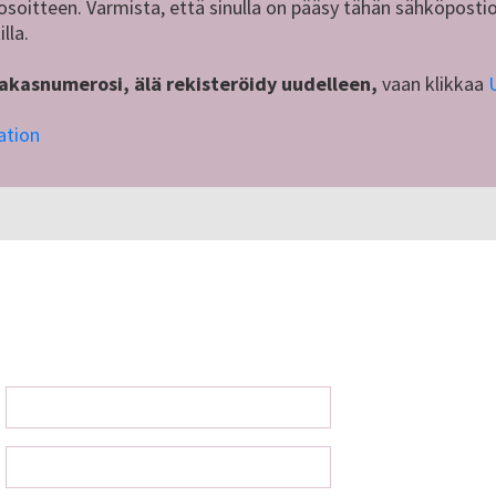
osoitteen. Varmista, että sinulla on pääsy tähän sähköpostio
lla.
iakasnumerosi, älä rekisteröidy uudelleen,
vaan klikkaa
ation