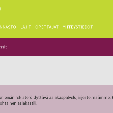
INNASTO
LAJIT
OPETTAJAT
YHTEYSTIEDOT
rssit
nun ensin rekisteröidyttävä asiakaspalvelujärjestelmäämme.
htainen asiakastili.