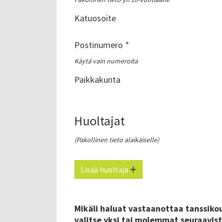
Katuosoite
Postinumero
Käytä vain numeroita
Paikkakunta
Huoltajat
(Pakollinen tieto alaikäiselle)
Lisää huoltaja
Mikäli haluat vastaanottaa tanssikou
valitse yksi tai molemmat seuraavist