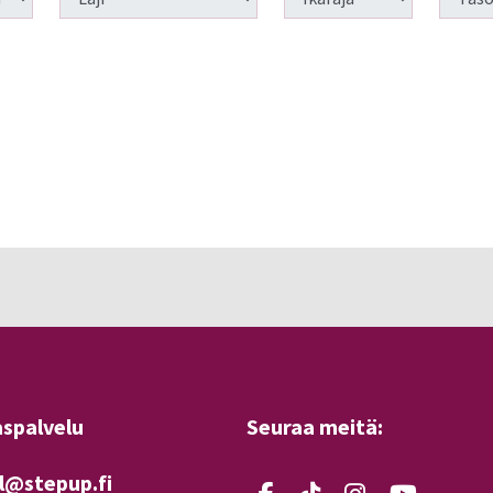
aspalvelu
Seuraa meitä:
l@stepup.fi