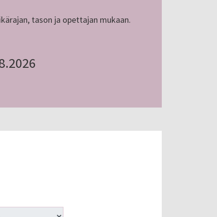
n, ikärajan, tason ja opettajan mukaan.
.8.2026