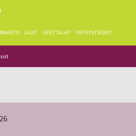
INNASTO
LAJIT
OPETTAJAT
YHTEYSTIEDOT
rssit
026